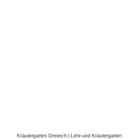
Für regelmäßige Informationen über den Garten
und auch für aktives Mitarbeiten mailen Sie bitte
ebenfalls an
info@kraeutergarten-dreieich.de
Impressum
|
Datenschutz
So finden Sie uns!
Kräutergarten Dreieich | Lehr-und Kräutergarten