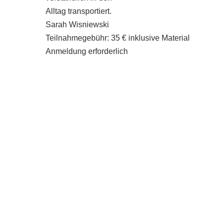
Alltag transportiert.
Sarah Wisniewski
Teilnahmegebühr: 35 € inklusive Material
Anmeldung erforderlich
Führungen/ Workshops für
Schulen und Gruppen
können unter
info@kraeutergarten-dreieich.de
angefragt werden.
Workshops &
Veranstaltungen